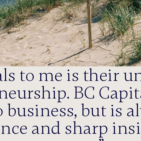
s to me is their 
neurship. BC Capit
 business, but is a
ence and sharp insi