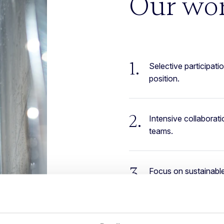
Our wo
1.
Selective participati
position.
2.
Intensive collabora
teams.
3.
Focus on sustainable
Responsible entrepre