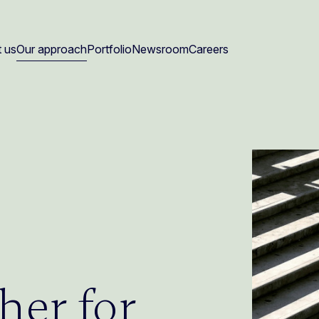
 us
Our approach
Portfolio
Newsroom
Careers
her for