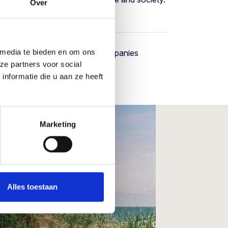
Over
 media te bieden en om ons
egy and execution, we help companies
ze partners voor social
 and prepare for the future.
nformatie die u aan ze heeft
Marketing
Alles toestaan