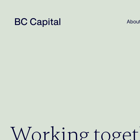
About
Working toget