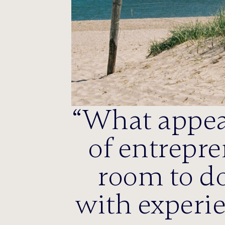
What appeal
of entrepre
room to do
with experi