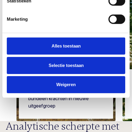
Statistieken
Marketing
Alles toestaan
Selectie toestaan
13 januari 2026
Weigeren
Eric Razenberg en BC Capital
bundelen krachten in nieuwe
uitgeefgroep
Analytische scherpte met