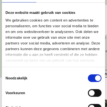
Deze website maakt gebruik van cookies
We gebruiken cookies om content en advertenties te
personaliseren, om functies voor social media te bieden
en om ons websiteverkeer te analyseren. Ook delen we
informatie over uw gebruik van onze site met onze
Juni 2025
Oktober 2025
partners voor social media, adverteren en analyse. Deze
NL Security Groep
FINN
partners kunnen deze gegevens combineren met andere
BC Capital neemt meerderheidsbelang in NL
BC Capital ne
informatie die u aan ze heeft verstrekt of die ze hebben
Security, Specialists in Security and
verzameld op basis van uw gebruik van hun services.
Specialists in Services en creëert NL Security
Groep
Toestemmingsselectie
Ontdekken
Ontdekken
Noodzakelijk
Het laatste nieuws
Voorkeuren