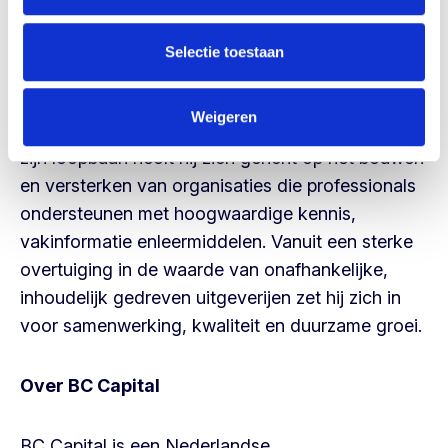
Over Eric Razenberg
Selectie toestaan
Eric Razenberg is ondernemer en bestuurder met
Weigeren
ruime ervaring in de uitgeef- en kennisindustrie. In
zijn loopbaan heeft hij zich gericht op het bouwen
en versterken van organisaties die professionals
ondersteunen met hoogwaardige kennis,
vakinformatie enleermiddelen. Vanuit een sterke
overtuiging in de waarde van onafhankelijke,
inhoudelijk gedreven uitgeverijen zet hij zich in
voor samenwerking, kwaliteit en duurzame groei.
Over BC Capital
BC Capital is een Nederlandse