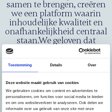
samen te brengen, creëren
we een platform waarin
inhoudelijke kwaliteit en
onafhankelijkheid centraal
staan.We geloven dat
samenwerking tussen
gespecialiseerde uitgevers
leidt tot meer impact voor
Toestemming
Details
Over
professionals in
uiteenlopende sectoren,
Deze website maakt gebruik van cookies
We gebruiken cookies om content en advertenties te
zonder dat dit ten koste
personaliseren, om functies voor social media te bieden
gaat van hun eigen
en om ons websiteverkeer te analyseren. Ook delen we
informatie over uw gebruik van onze site met onze