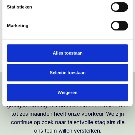
van je studie (bijvoorbeeld economie, bedrijfskunde
Statistieken
of finance)
Je hebt een uitgesproken interesse in private equity
Marketing
en ondernemerschap
Je bent ondernemend, proactief, sociaal en hebt
een nuchtere instelling
Je bent vaardig met Microsoft Excel en PowerPoint
Alles toestaan
Je beheerst de Nederlandse en Engelse taal
vloeiend
Selectie toestaan
Overige informatie
Weigeren
De startdatum en duur van de stage stemmen we
graag in overleg af. Een beschikbaarheid van drie
tot zes maanden heeft onze voorkeur. We zijn
continue op zoek naar talentvolle stagiairs die
ons team willen versterken.