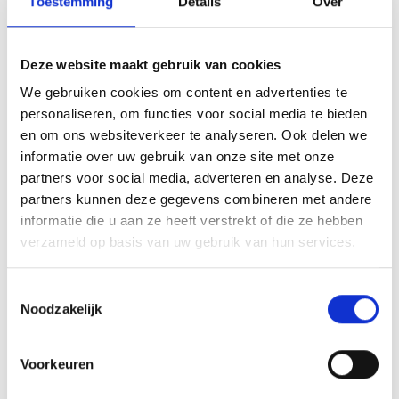
bij BC Capital
Toestemming
Details
Over
Wat bieden wij?
Deze website maakt gebruik van cookies
We gebruiken cookies om content en advertenties te
Bij BC Capital krijg je de unieke kans om als
personaliseren, om functies voor social media te bieden
en om ons websiteverkeer te analyseren. Ook delen we
stagiair actief deel te nemen aan het volledige
informatie over uw gebruik van onze site met onze
investeringsproces. Je bent een volwaardig lid
partners voor social media, adverteren en analyse. Deze
van ons team en ondersteunt bij marktanalyses,
partners kunnen deze gegevens combineren met andere
financiële modellering, deal sourcing en
informatie die u aan ze heeft verstrekt of die ze hebben
portfoliomanagement. Zo krijg je een compleet
verzameld op basis van uw gebruik van hun services.
beeld van werken in private equity binnen het
MKB en familiebedrijven.
Toestemmingsselectie
Noodzakelijk
Wat breng jij mee?
Voorkeuren
Je bent een WO-student en zit in de laatste fase